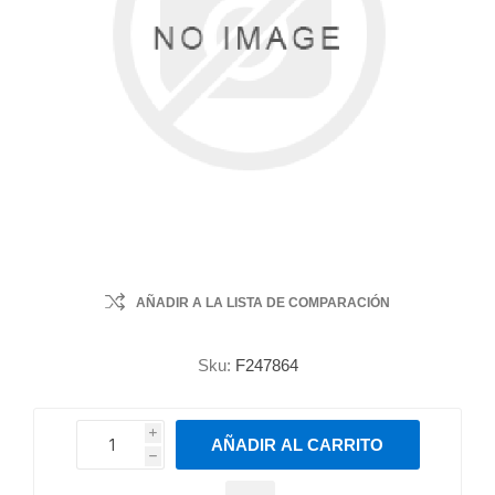
AÑADIR A LA LISTA DE COMPARACIÓN
Sku:
F247864
i
AÑADIR AL CARRITO
h
h