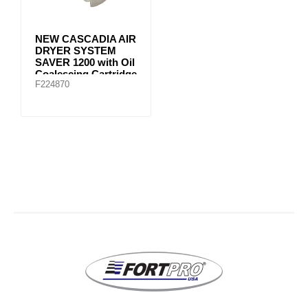
NEW CASCADIA AIR
DRYER SYSTEM
SAVER 1200 with Oil
Coalescing Cartridge
F224870
4324711010,
4324710010