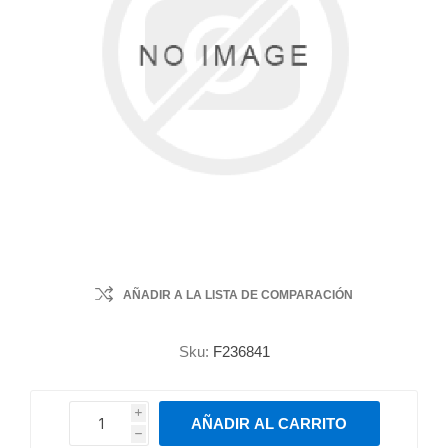
AÑADIR A LA LISTA DE COMPARACIÓN
Sku:
F236841
i
AÑADIR AL CARRITO
h
h