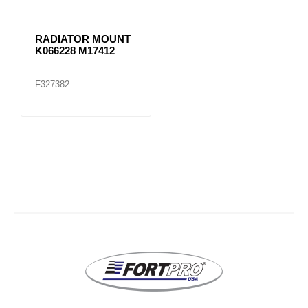
RADIATOR MOUNT
K066228 M17412
F327382