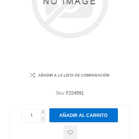
AÑADIR A LA LISTA DE COMPARACIÓN
Sku:
F224991
i
AÑADIR AL CARRITO
h
h