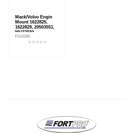
Mack/Volvo Engin
Mount 1622825,
1622829, 20503551,
MV27030
F010285