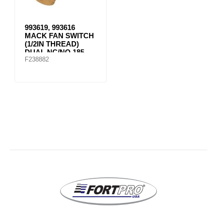
993619, 993616
MACK FAN SWITCH
(1/2IN THREAD)
DUAL NC/NO 185
F238882
DEG