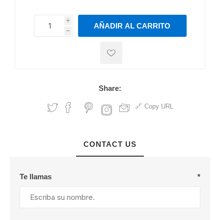
i
AÑADIR AL CARRITO
h
h
Share:
Copy URL
CONTACT US
Te llamas
*