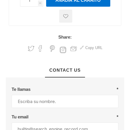
AÑADIR AL CARRITO
h
h
Share:
Copy URL
CONTACT US
Te llamas
*
Tu email
*