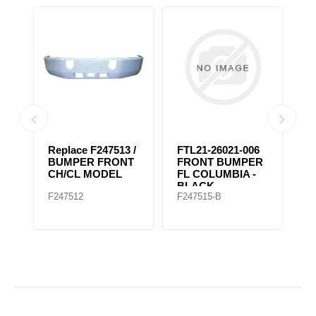
Replace F247513 /
FTL21-26021-006
F
BUMPER FRONT
FRONT BUMPER
S
CH/CL MODEL
FL COLUMBIA -
C
BLACK
C
F247512
F247515-B
F