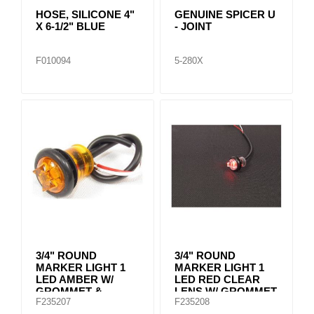
HOSE, SILICONE 4"
GENUINE SPICER U
X 6-1/2" BLUE
- JOINT
F010094
5-280X
3/4" ROUND
3/4" ROUND
MARKER LIGHT 1
MARKER LIGHT 1
LED AMBER W/
LED RED CLEAR
GROMMET &
LENS W/ GROMMET
F235207
F235208
CABLE
& CABLE