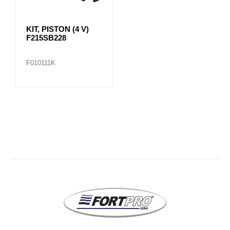
KIT, PISTON (4 V)
F215SB228
F010111K