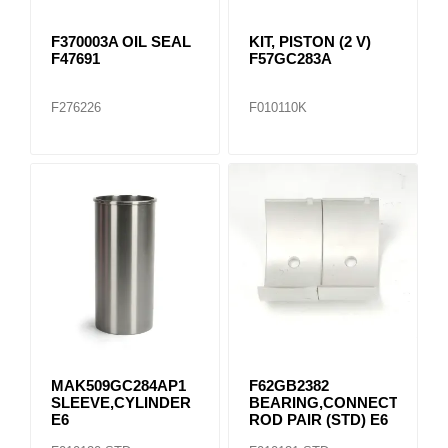
F370003A OIL SEAL
KIT, PISTON (2 V)
F47691
F57GC283A
F276226
F010110K
MAK509GC284AP1
F62GB2382
SLEEVE,CYLINDER
BEARING,CONNECTING
E6
ROD PAIR (STD) E6