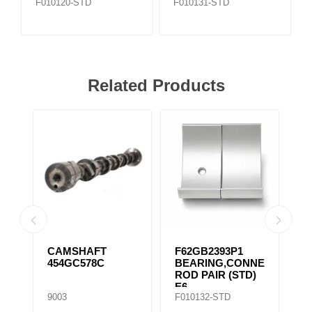
F010120-STD
F010131-STD
Related Products
CAMSHAFT
F62GB2393P1
K
454GC578C
BEARING,CONNECTING
C
ROD PAIR (STD)
7
E6
9003
F010132-STD
F