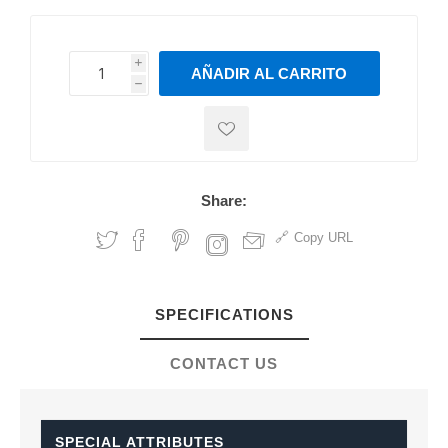
i
AÑADIR AL CARRITO
h
h
Share:
Copy URL
SPECIFICATIONS
CONTACT US
SPECIAL ATTRIBUTES