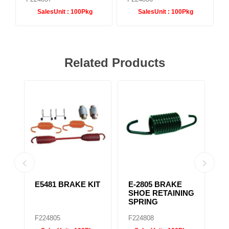
SalesUnit :
100Pkg
SalesUnit :
100Pkg
Related Products
E5481 BRAKE KIT
E-2805 BRAKE
E
SHOE RETAINING
B
SPRING
F224805
F224808
F