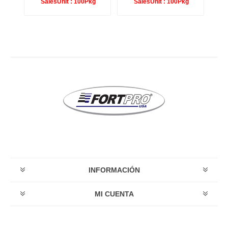
g
SalesUnit :
100Pkg
SalesUnit :
100Pkg
INFORMACIÓN
MI CUENTA