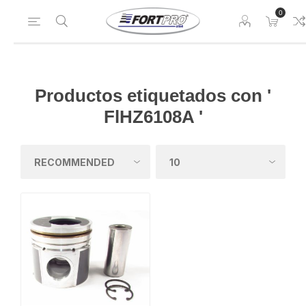
0
Productos etiquetados con '
FlHZ6108A '