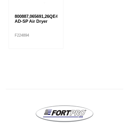
800887,065691,26QE433
AD-SP Air Dryer
F224894