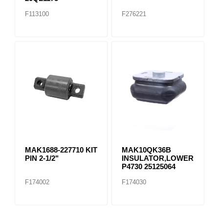
F113100
F276221
MAK1688-227710 KIT
MAK10QK36B
PIN 2-1/2"
INSULATOR,LOWER
P4730 25125064
F174002
F174030