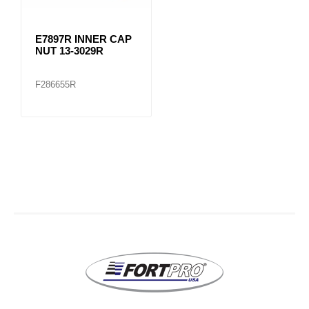
E7897R INNER CAP
NUT 13-3029R
F286655R