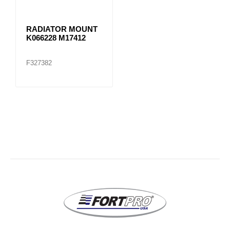
RADIATOR MOUNT
K066228 M17412
F327382