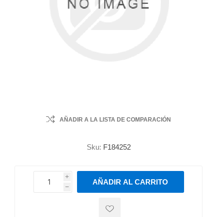
AÑADIR A LA LISTA DE COMPARACIÓN
Sku:
F184252
i
AÑADIR AL CARRITO
h
h