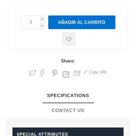
i
AÑADIR AL CARRITO
h
h
Share:
Copy URL
SPECIFICATIONS
CONTACT US
SPECIAL ATTRIBUTES