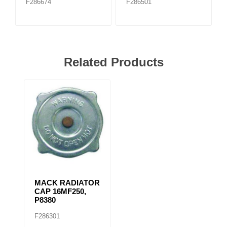
F286674
F286501
Related Products
MACK RADIATOR
CAP 16MF250,
P8380
F286301