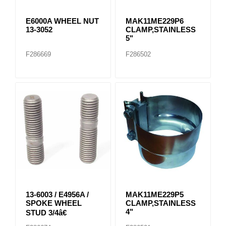
E6000A WHEEL NUT
MAK11ME229P6
13-3052
CLAMP,STAINLESS
5"
F286669
F286502
13-6003 / E4956A /
MAK11ME229P5
SPOKE WHEEL
CLAMP,STAINLESS
4"
STUD 3/4â€