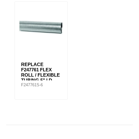
REPLACE
F247761 FLEX
ROLL / FLEXIBLE
TUBING 5" I.D.
F247761S-6
STAINLESS
STEEL 6 F.T.
LONG (201SS)