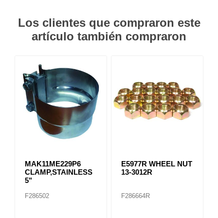
Los clientes que compraron este
artículo también compraron
MAK11ME229P6
E5977R WHEEL NUT
CLAMP,STAINLESS
13-3012R
5"
F286502
F286664R