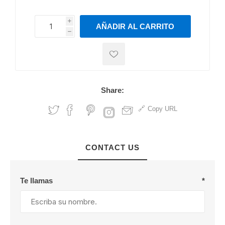
i
AÑADIR AL CARRITO
h
h
Share:
Copy URL
CONTACT US
Te llamas
*