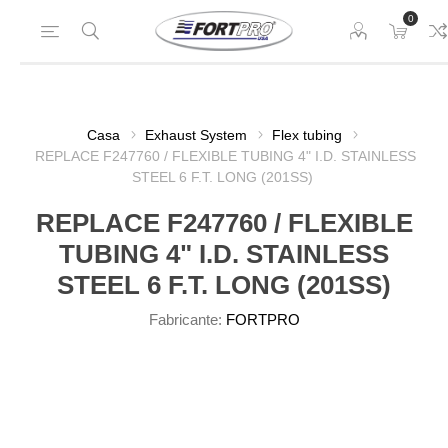
0
Casa
Exhaust System
Flex tubing
REPLACE F247760 / FLEXIBLE TUBING 4" I.D. STAINLESS
STEEL 6 F.T. LONG (201SS)
REPLACE F247760 / FLEXIBLE
TUBING 4" I.D. STAINLESS
STEEL 6 F.T. LONG (201SS)
Fabricante:
FORTPRO