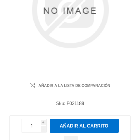
AÑADIR A LA LISTA DE COMPARACIÓN
Sku:
F021188
i
AÑADIR AL CARRITO
h
h