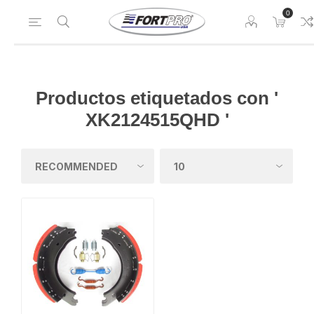
0
Productos etiquetados con '
XK2124515QHD '