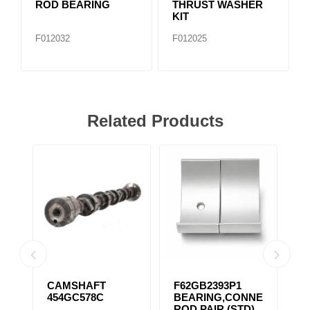
ROD BEARING
THRUST WASHER
KIT
F012032
F012025
Related Products
CAMSHAFT
F62GB2393P1
F
454GC578C
BEARING,CONNECTING
B
ROD PAIR (STD)
R