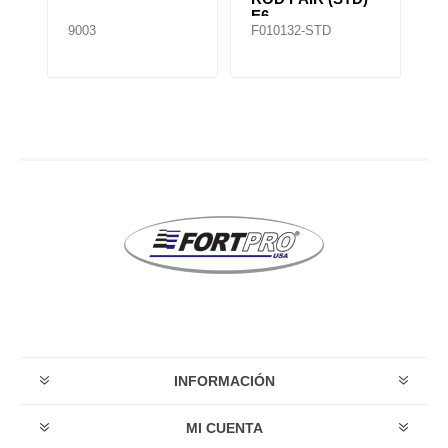
E6
E
9003
F010132-STD
F0
INFORMACIÓN
MI CUENTA