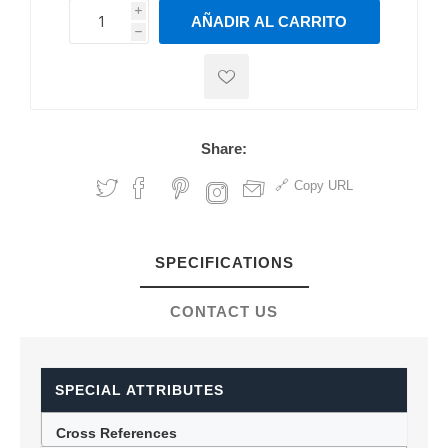
i
AÑADIR AL CARRITO
h
h
Share:
Copy URL
SPECIFICATIONS
CONTACT US
SPECIAL ATTRIBUTES
Cross References