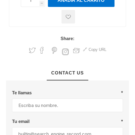
AÑADIR AL CARRITO
h
h
Share:
Copy URL
CONTACT US
Te llamas
*
Tu email
*