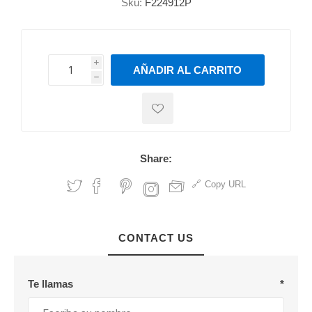
Sku:
F224912P
i
AÑADIR AL CARRITO
h
h
Share:
Copy URL
CONTACT US
Te llamas
*