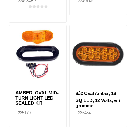
F224984HP
F224914P
AMBER, OVAL MID-
6â€ Oval Amber, 16
TURN LIGHT LED
SQ LED, 12 Volts, w /
SEALED KIT
grommet
F235179
F235454