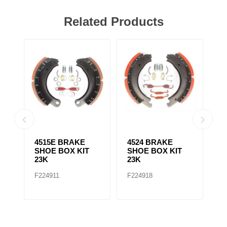
Related Products
4715Q BRAKE
4725 BRAKE
4
SHOE BOX KIT
SHOE BOX KIT
S
23K
23K
2
F224921
F224925
F