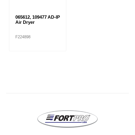
065612, 109477 AD-IP
Air Dryer
F224898