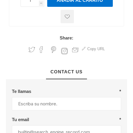
AÑADIR AL CARRITO
h
h
Share:
Copy URL
CONTACT US
Te llamas
*
Tu email
*