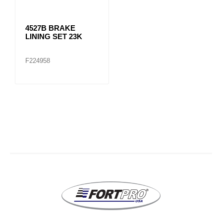
4527B BRAKE
LINING SET 23K
F224958