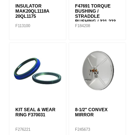
INSULATOR
F47691 TORQUE
MAK20QL1118A
BUSHING /
20QL1175
STRADDLE
BUSHING / 321-223
F113100
F184208
KIT SEAL & WEAR
8-1/2" CONVEX
RING F370031
MIRROR
F276221
F245673