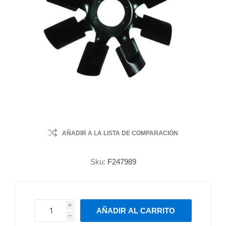
AÑADIR A LA LISTA DE COMPARACIÓN
Sku:
F247989
i
AÑADIR AL CARRITO
h
h