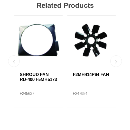
Related Products
SHROUD FAN
F2MH414P64 FAN
F
RD-400 F5MH5173
F
F245637
F247984
F