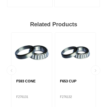
Related Products
F593 CONE
F653 CUP
F
516410)
T
F276131
F276132
F