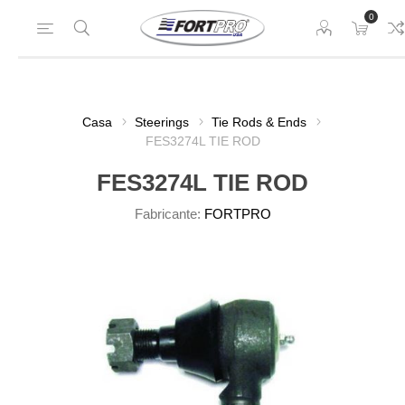
0
Casa
Steerings
Tie Rods & Ends
FES3274L TIE ROD
FES3274L TIE ROD
Fabricante:
FORTPRO