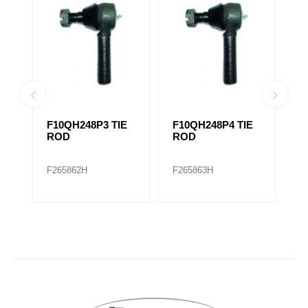
F10QH248P3 TIE
F10QH248P4 TIE
F
ROD
ROD
R
R
F265862H
F265863H
F