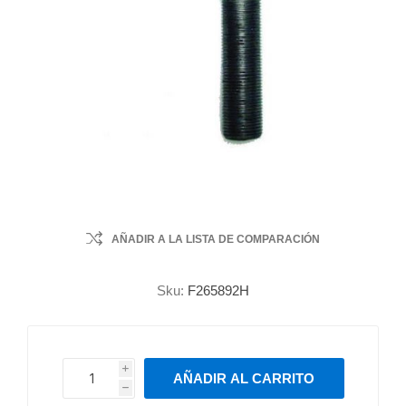
AÑADIR A LA LISTA DE COMPARACIÓN
Sku:
F265892H
i
AÑADIR AL CARRITO
h
h