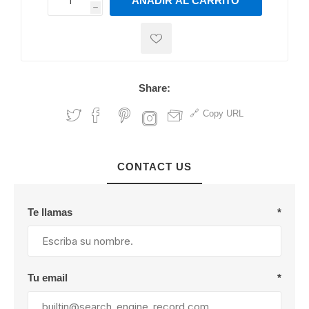
AÑADIR AL CARRITO
h
h
Share:
Copy URL
CONTACT US
Te llamas
*
Tu email
*