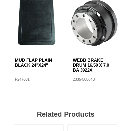
MUD FLAP PLAIN
WEBB BRAKE
BLACK 24"X24"
DRUM 16.50 X 7.0
BA 3922X
F247601
2335-56864B
Related Products