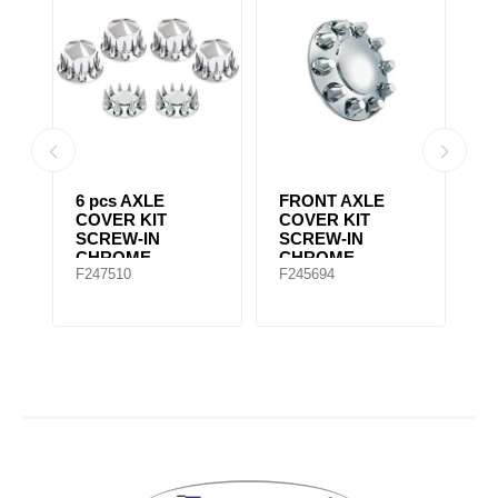
6 pcs AXLE
FRONT AXLE
6
"
COVER KIT
COVER KIT
C
SCREW-IN
SCREW-IN
S
CHROME
CHROME
C
F247510
F245694
F
POINTED STYLE