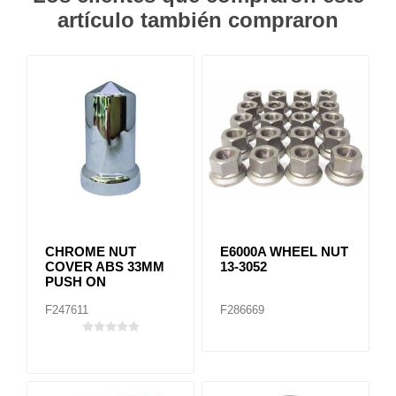
artículo también compraron
CHROME NUT
E6000A WHEEL NUT
COVER ABS 33MM
13-3052
PUSH ON
F247611
F286669