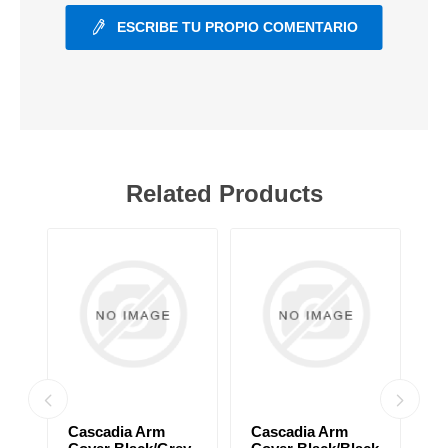
ESCRIBE TU PROPIO COMENTARIO
Related Products
Cascadia Arm
Cascadia Arm
C