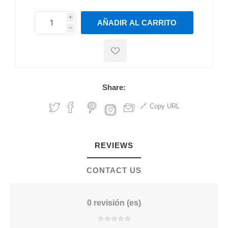
i
AÑADIR AL CARRITO
h
h
Share:
Copy URL
REVIEWS
CONTACT US
0 revisión (es)