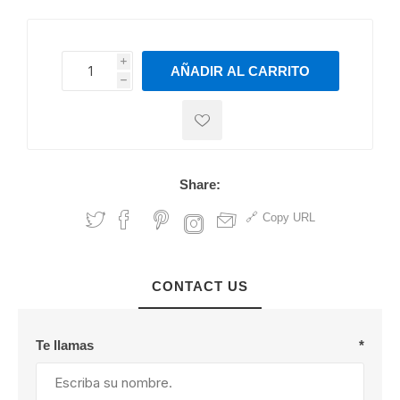
i
AÑADIR AL CARRITO
h
h
Share:
Copy URL
CONTACT US
Te llamas
*