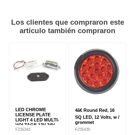
Los clientes que compraron este
artículo también compraron
LED CHROME
4â€ Round Red, 16
LICENSE PLATE
SQ LED, 12 Volts, w /
LIGHT 4 LED MULTI-
grommet
VOLTAGE 12V-24V
F235343
F235435