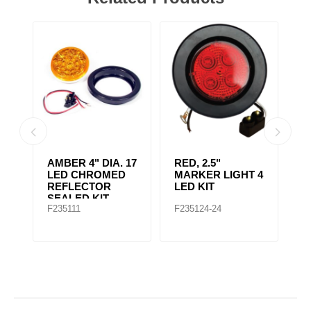
AMBER CLEAR,
4" RED 10 LED
A
 4
4IN DIA. 10 LED
LIGHT
L
SEALED
F235167
F235148
F