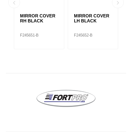
MIRROR COVER
MIRROR COVER
2
RH BLACK
LH BLACK
M
F245651-B
F245652-B
F