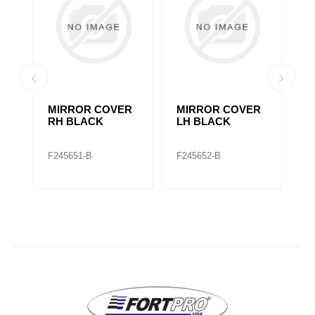
MIRROR COVER
MIRROR COVER
2
RH BLACK
LH BLACK
M
F245651-B
F245652-B
F