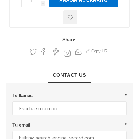
AÑADIR AL CARRITO
h
h
Share:
Copy URL
CONTACT US
Te llamas
*
Tu email
*