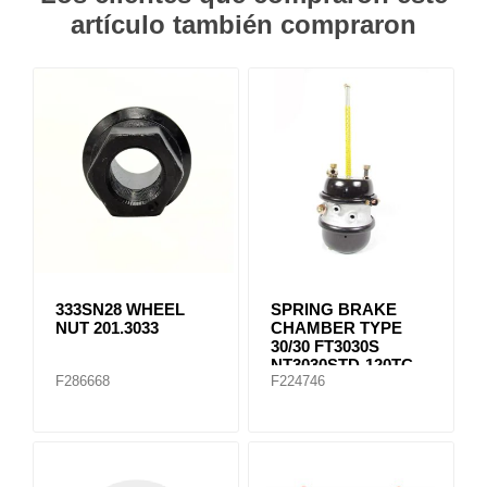
artículo también compraron
333SN28 WHEEL
SPRING BRAKE
NUT 201.3033
CHAMBER TYPE
30/30 FT3030S
NT3030STD-120TC
F286668
F224746