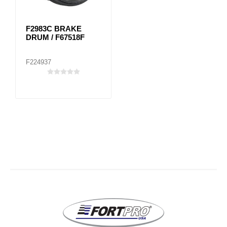
F2983C BRAKE
DRUM / F67518F
F224937