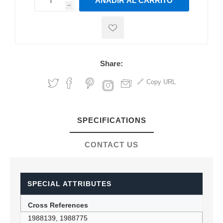
AÑADIR AL CARRITO
h
h
Share:
Copy URL
SPECIFICATIONS
CONTACT US
SPECIAL ATTRIBUTES
Cross References
1988139, 1988775