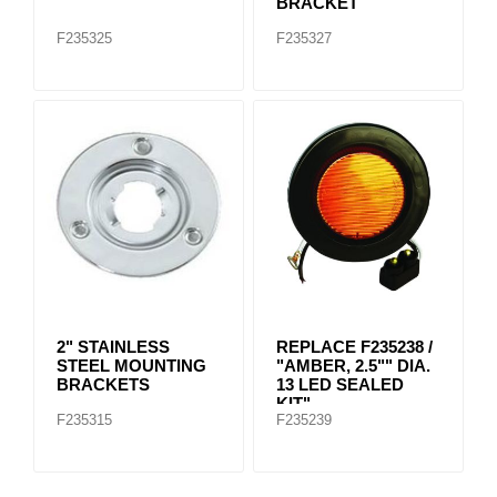
BRACKET
F235325
F235327
2" STAINLESS
REPLACE F235238 /
STEEL MOUNTING
"AMBER, 2.5"" DIA.
BRACKETS
13 LED SEALED
KIT"
F235315
F235239