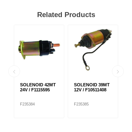
Related Products
SOLENOID 42MT
SOLENOID 39MT
S
24V / F1115595
12V / F10511408
1
F
F235384
F235385
F2