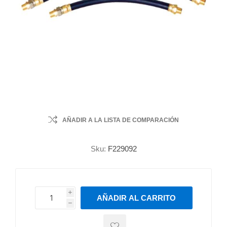
AÑADIR A LA LISTA DE COMPARACIÓN
Sku:
F229092
i
AÑADIR AL CARRITO
h
h