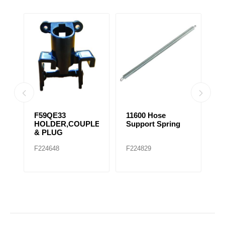
F59QE33
11600 Hose
A
HOLDER,COUPLER
Support Spring
X
)
& PLUG
F224648
F224829
F2