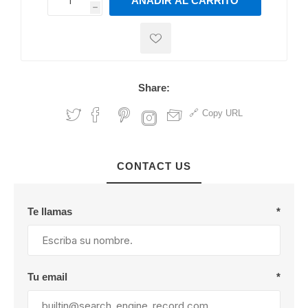
AÑADIR AL CARRITO
h
h
Share:
Copy URL
CONTACT US
Te llamas
*
Tu email
*