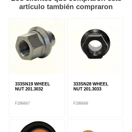
artículo también compraron
333SN19 WHEEL
333SN28 WHEEL
NUT 201.3032
NUT 201.3033
F286667
F286668