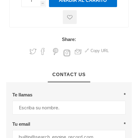
AÑADIR AL CARRITO
h
h
Share:
Copy URL
CONTACT US
Te llamas
*
Tu email
*