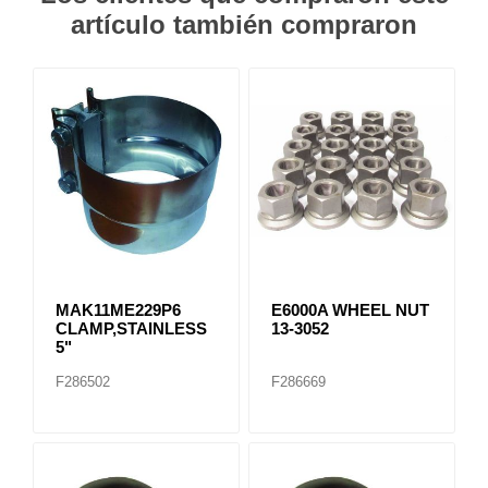
artículo también compraron
MAK11ME229P6
E6000A WHEEL NUT
CLAMP,STAINLESS
13-3052
5"
F286502
F286669