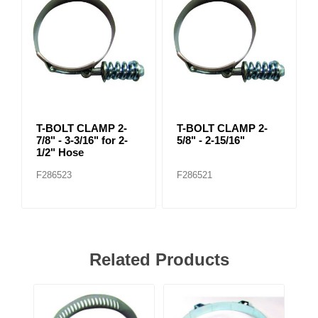
T-BOLT CLAMP 2-
T-BOLT CLAMP 2-
7/8" - 3-3/16" for 2-
5/8" - 2-15/16"
1/2" Hose
F286523
F286521
Related Products