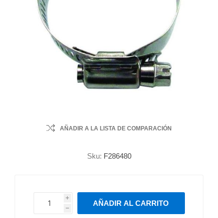
AÑADIR A LA LISTA DE COMPARACIÓN
Sku:
F286480
i
AÑADIR AL CARRITO
h
h