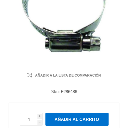
AÑADIR A LA LISTA DE COMPARACIÓN
Sku:
F286486
i
AÑADIR AL CARRITO
h
h