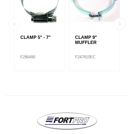
CLAMP 5" - 7"
CLAMP 9"
C
MUFFLER
M
F286490
F247810EC
F