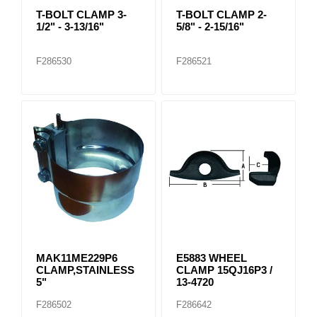
T-BOLT CLAMP 3-
T-BOLT CLAMP 2-
1/2" - 3-13/16"
5/8" - 2-15/16"
F286530
F286521
MAK11ME229P6
E5883 WHEEL
CLAMP,STAINLESS
CLAMP 15QJ16P3 /
5"
13-4720
F286502
F286642