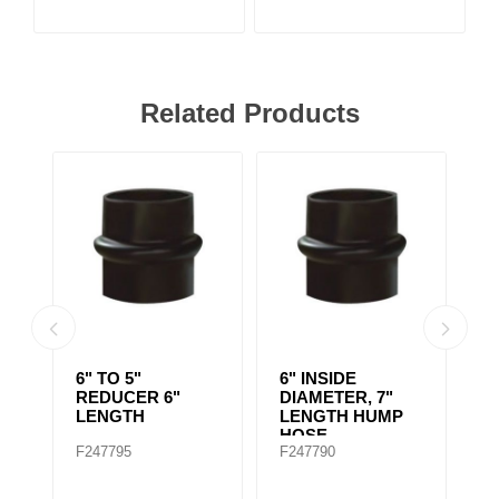
Related Products
EL
6" TO 5"
6" INSIDE
6
REDUCER 6"
DIAMETER, 7"
D
LENGTH
LENGTH HUMP
D
HOSE
F247795
F247790
F