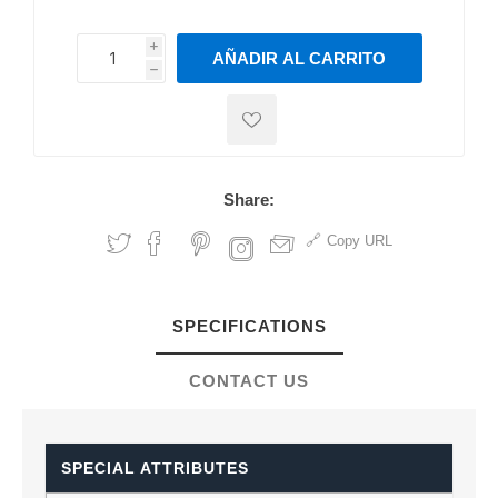
i
AÑADIR AL CARRITO
h
h
Share:
Copy URL
SPECIFICATIONS
CONTACT US
SPECIAL ATTRIBUTES