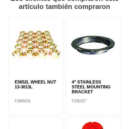
artículo también compraron
E5652L WHEEL NUT
4" STAINLESS
13-3013L
STEEL MOUNTING
BRACKET
F286663L
F235327