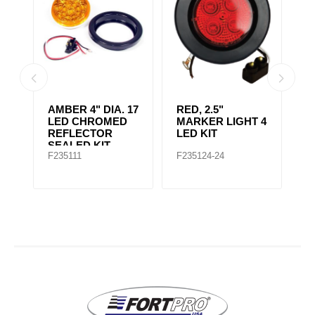
AMBER CLEAR,
4" RED 10 LED
A
 4
4IN DIA. 10 LED
LIGHT
L
SEALED
F235167
F235148
F