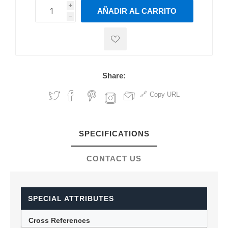
i
AÑADIR AL CARRITO
h
h
Share:
Copy URL
SPECIFICATIONS
CONTACT US
SPECIAL ATTRIBUTES
Cross References