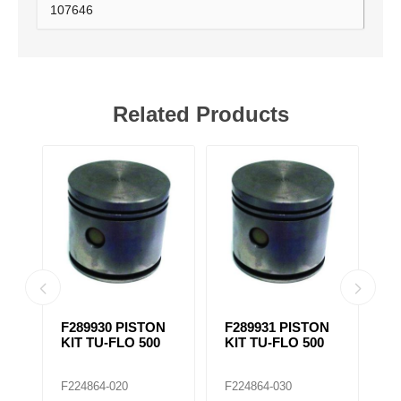
107646
Related Products
F289930 PISTON
F289931 PISTON
F28989
KIT TU-FLO 500
KIT TU-FLO 500
KIT TU
F224864-020
F224864-030
F224866-