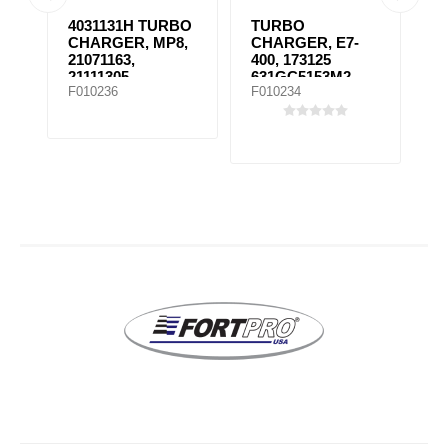
-
4031131H TURBO
TURBO
4
CHARGER, MP8,
CHARGER, E7-
C
ER
21071163,
400, 173125
2
21111305
631GC5153M2
2
F010236
F010234
F