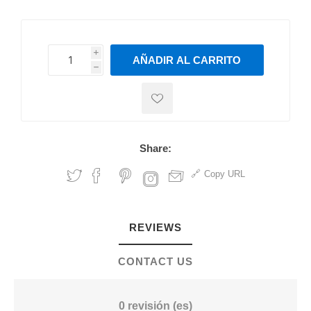
i
AÑADIR AL CARRITO
h
h
Share:
Copy URL
REVIEWS
CONTACT US
0 revisión (es)