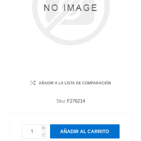
AÑADIR A LA LISTA DE COMPARACIÓN
Sku:
F276214
i
AÑADIR AL CARRITO
h
h