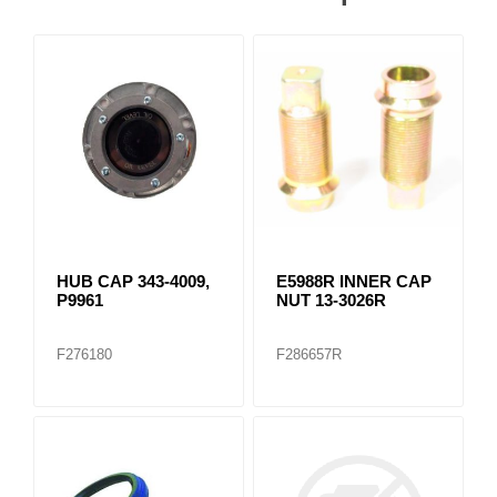
HUB CAP 343-4009,
E5988R INNER CAP
P9961
NUT 13-3026R
F276180
F286657R